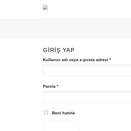
İçeriğe
atla
GIRIŞ YAP
Gerekli
Kullanıcı adı veya e-posta adresi
*
Gerekli
Parola
*
Beni hatırla
GIRIŞ YAP