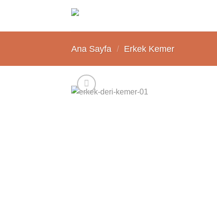
İçeriğe
atla
Ana Sayfa
/
Erkek Kemer