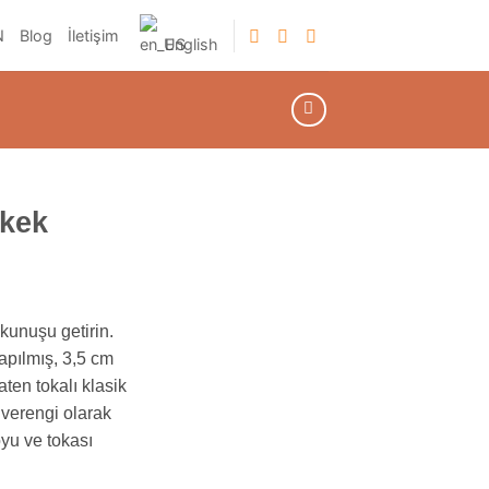
N
Blog
İletişim
English
kek
kunuşu getirin.
apılmış, 3,5 cm
ten tokalı klasik
ahverengi olarak
oyu ve tokası