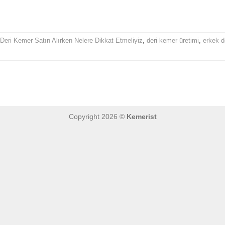
OKUMAYA DEVAM EDIN
→
Deri Kemer Satın Alırken Nelere Dikkat Etmeliyiz
,
deri kemer üretimi
,
erkek d
Copyright 2026 ©
Kemerist