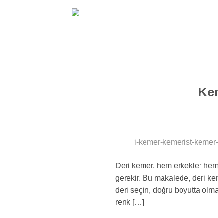
İçeriğe
atla
Kem
24
Şub
Deri kemer, hem erkekler hem 
gerekir. Bu makalede, deri kem
deri seçin, doğru boyutta olma
renk […]