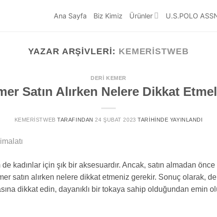
Ana Sayfa
Biz Kimiz
Ürünler
U.S.POLO ASS
YAZAR ARŞIVLERI:
KEMERISTWEB
DERI KEMER
er Satın Alırken Nelere Dikkat Etmel
KEMERISTWEB
TARAFINDAN
24 ŞUBAT 2023
TARIHINDE YAYINLANDI
de kadınlar için şık bir aksesuardır. Ancak, satın almadan önce
er satın alırken nelere dikkat etmeniz gerekir. Sonuç olarak, deri
sına dikkat edin, dayanıklı bir tokaya sahip olduğundan emin olu