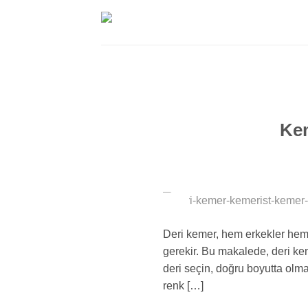
İçeriğe
atla
Kem
24
Şub
Deri kemer, hem erkekler hem 
gerekir. Bu makalede, deri kem
deri seçin, doğru boyutta olma
renk […]