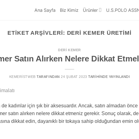
Ana Sayfa
Biz Kimiz
Ürünler
U.S.POLO ASS
ETIKET ARŞIVLERI:
DERI KEMER ÜRETIMI
DERI KEMER
er Satın Alırken Nelere Dikkat Etmel
KEMERISTWEB
TARAFINDAN
24 ŞUBAT 2023
TARIHINDE YAYINLANDI
de kadınlar için şık bir aksesuardır. Ancak, satın almadan önce
er satın alırken nelere dikkat etmeniz gerekir. Sonuç olarak, deri
sına dikkat edin, dayanıklı bir tokaya sahip olduğundan emin olu