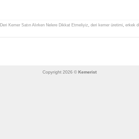
OKUMAYA DEVAM EDIN
→
Deri Kemer Satın Alırken Nelere Dikkat Etmeliyiz
,
deri kemer üretimi
,
erkek d
Copyright 2026 ©
Kemerist